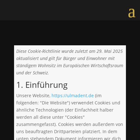
Diese Cookie-Richtlinie wurde zuletzt am 29. Mai 2025
aktualisiert und gilt für Bürger und Einwohner mit
ständigem Wohnsitz im Europäischen Wirtschaftsraum
und der Schweiz.
1. Einführung
Unsere Website,
https://ulmadent.de
(im
folgenden: "Die Website") verwendet Cookies und
ähnliche Technologien (der Einfachheit halber
werden all diese unter "Cookies"
zusammengefasst). Cookies werden außerdem von
uns beauftragten Drittparteien platziert. In dem
unten stehendem Dokument informieren wir dich