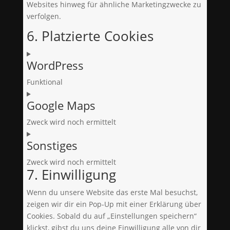
Websites hinweg für ähnliche Marketingzwecke zu
verfolgen.
6. Platzierte Cookies
WordPress
Funktional
Consent
Google Maps
to
service
Zweck wird noch ermittelt
wordpress
Consent
Sonstiges
to
service
Zweck wird noch ermittelt
google-
7. Einwilligung
Consent
maps
to
Wenn du unsere Website das erste Mal besuchst,
service
zeigen wir dir ein Pop-Up mit einer Erklärung über
sonstiges
Cookies. Sobald du auf „Einstellungen speichern“
klickst, gibst du uns deine Einwilligung alle von dir