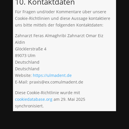
10. Kontaktdaten
Für Fragen und/oder Kommentare über unsere
Cookie-Richtlinien und diese Aussage kontaktiere
uns bitte mittels der folgenden Kontaktdaten:
Zahnarzt Feras Almaghribi Zahnarzt Omar Eiz
Aldin
Glöcklerstraße 4
89073 Ulm
Deutschland
Deutschland
Website:
https://ulmadent.de
E-Mail:
praxis@
ex.com
ulmadent.de
Diese Cookie-Richtlinie wurde mit
cookiedatabase.org
am 29. Mai 2025
synchronisiert.